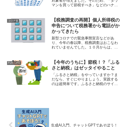
対象者が増えました。そのため、「タワ
マンを買って節税すべき」などのハナシ
をよく見かけるようになりました。この
ブログではそういう「節税」をすべきな
のかどうかを知るための基礎的なことが
【税務調査の再開】個人所得税の
コロナ後
らを説明します。
申告について税務署から電話がか
かってきたら
新型コロナでの緊急事態宣言などがあ
り、今年の春以降、税務調査はおこなわ
れていませんでした。１０月からは、一
定の距離や換気などの対策をしたうえで
税務調査が行われることとなりました。
個人の所得税申告について調査の流れと
【今年のうちに】節税！？「ふる
FUN LIFE
心構えを説明します
さと納税」はゼッタイやること
「ふるさと納税」をやっていますか？ま
だなら、すぐにやりましょう。実践する
のは超簡単です。ふるさと納税のサイト
を利用すれば完結します。ふるさと納税
は節税の考え方のエッセンスがつまって
います。ふるさと納税をやらないなんて
アリエナイです！
生成AI入門、チャットGPTであそぼう！