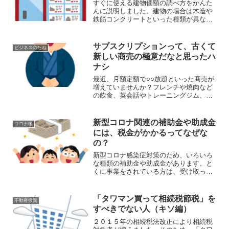
すぐに使える建物価額の調べ方をかんた
んに説明しました。建物の場合は木造や
鉄筋コンクリートといった種類が異なる
ことと、建ててから何年たったかで価額
がかわる（古くなると安くなる）のが、
少々ややこしいところです。簡単な計算
サブスクリプションって、古くて
ビジネスのたね
方法も解説しています
新しい商売の極意だなと思ったハ
ナシ
最近、月額定額で○○放題といった商売が
増えていませんか？フレンチや焼肉など
の飲食、英会話やトレーニングジム、あ
るいは動画や音楽ストリーミングなどで
も一般的ですね。実は昔からあるやり方
ですが有効です。また、逆に自分が購入
新型コロナ関連の補助金や助成金
コロナ後
している契約も要注意です。
には、税金がかかるってなぜな
の？
新型コロナ感染症対策のため、いろいろ
な種類の補助金や助成金があります。と
くに事業をされている方は、受け取った
方も多いと思います。会計税務の処理の
方法をかんたんにまとめました。なぜ課
税されるのかについても記述しました。
「タワマン買って相続税節税」を
不動産投資
すべきでない人（キソ編）
２０１５年の相続税法改正により相続税